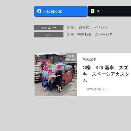
Facebook
X
新車
、
納車式
、
イベント
カテゴリー
新車
軽自動車
スペーシア
タグ
新車
前の記事
G様 K市 新車 スズ
キ スペーシアカスタ
ム
2024年6月30日