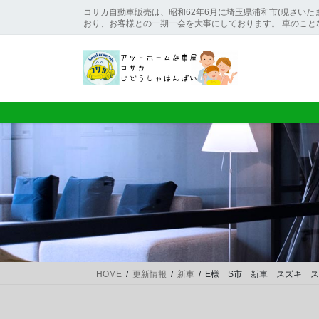
コ
ナ
コサカ自動車販売は、昭和62年6月に埼玉県浦和市(現さいた
ン
ビ
おり、お客様との一期一会を大事にしております。 車のこと
テ
ゲ
ン
ー
ツ
シ
に
ョ
移
ン
動
に
移
動
HOME
更新情報
新車
E様 S市 新車 スズキ 