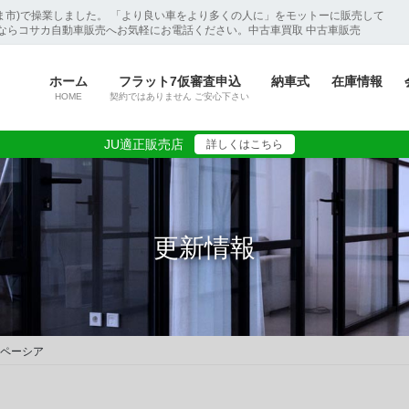
ま市)で操業しました。 「より良い車をより多くの人に」をモットーに販売して
ならコサカ自動車販売へお気軽にお電話ください。中古車買取 中古車販売
ホーム
フラット7仮審査申込
納車式
在庫情報
HOME
契約ではありません ご安心下さい
JU適正販売店
詳しくはこちら
更新情報
スペーシア