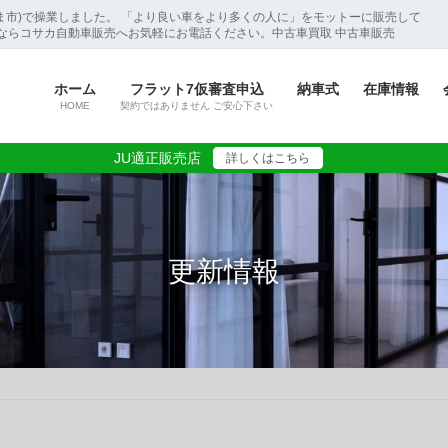
ま市)で操業しました。 「より良い車をより多くの人に」をモットーに販売して
ならコサカ自動車販売へお気軽にお電話ください。中古車買取 中古車販売
ホーム
フラット7仮審査申込
納車式
在庫情報
HOME
契約ではありません ご安心下さい
JU適正販売店
詳しくはこちら
更新情報