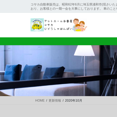
コ
ナ
コサカ自動車販売は、昭和62年6月に埼玉県浦和市(現さいた
ン
ビ
おり、お客様との一期一会を大事にしております。 車のこと
テ
ゲ
ン
ー
ツ
シ
に
ョ
移
ン
動
に
移
動
HOME
更新情報
2020年10月